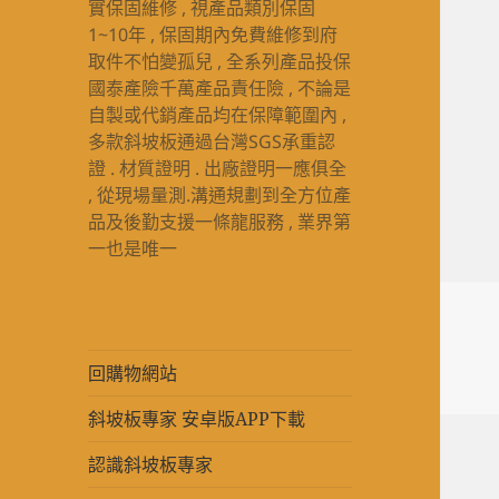
實保固維修 , 視產品類別保固
1~10年 , 保固期內免費維修到府
取件不怕變孤兒 , 全系列產品投保
國泰產險千萬產品責任險 , 不論是
自製或代銷產品均在保障範圍內 ,
多款斜坡板通過台灣SGS承重認
證 . 材質證明 . 出廠證明一應俱全
, 從現場量測.溝通規劃到全方位產
品及後勤支援一條龍服務 , 業界第
一也是唯一
回購物網站
斜坡板專家 安卓版APP下載
認識斜坡板專家