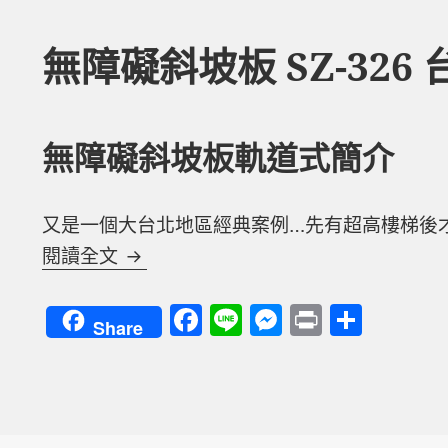
無障礙斜坡板 SZ-326 
無障礙斜坡板軌道式簡介
又是一個大台北地區經典案例…先有超高樓梯後才有電
無障礙斜坡板 SZ-326 台北
閱讀全文
F
Li
M
P
分
Share
a
n
es
ri
享
c
e
se
nt
e
n
b
g