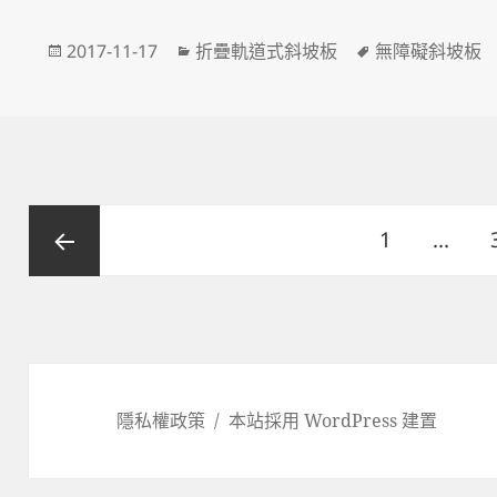
o
er
發
分
標
2017-11-17
折疊軌道式斜坡板
無障礙斜坡板
o
佈
類
籤
k
日
期:
文
頁
1
...
章
分
次
上一頁
頁
隱私權政策
本站採用 WordPress 建置