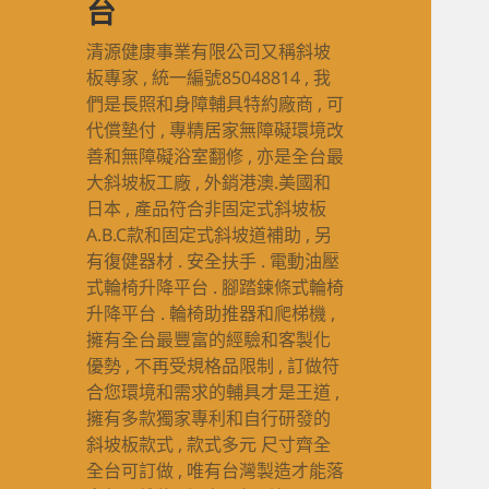
台
清源健康事業有限公司又稱斜坡
板專家 , 統一編號85048814 , 我
們是長照和身障輔具特約廠商 , 可
代償墊付 , 專精居家無障礙環境改
善和無障礙浴室翻修 , 亦是全台最
大斜坡板工廠 , 外銷港澳.美國和
日本 , 產品符合非固定式斜坡板
A.B.C款和固定式斜坡道補助 , 另
有復健器材 . 安全扶手 . 電動油壓
式輪椅升降平台 . 腳踏鍊條式輪椅
升降平台 . 輪椅助推器和爬梯機 ,
擁有全台最豐富的經驗和客製化
優勢 , 不再受規格品限制 , 訂做符
合您環境和需求的輔具才是王道 ,
擁有多款獨家專利和自行研發的
斜坡板款式 , 款式多元 尺寸齊全
全台可訂做 , 唯有台灣製造才能落