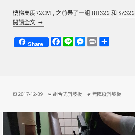
樓梯高度72CM , 之前帶了一組
BH326
和
SZ326
無障礙斜坡板 組合式 新北市
閱讀全文
F
Li
M
P
分
Share
a
n
es
ri
享
c
e
se
nt
e
n
b
g
o
er
發
分
標
2017-12-09
組合式斜坡板
無障礙斜坡板
o
佈
類
籤
k
日
期: