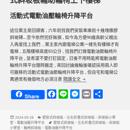
式斜坡板輔助輪椅上下樓梯
活動式電動油壓輪椅升降平台
這位案主是回頭客 , 六年前找我們安裝車庫前十幾塊橡膠
斜坡磚…至今依然完好無損 , 如今為方便90歲高齡父親出
入再度找上我們 , 案主家內跟電梯公寓一樣先有樓梯才有
電梯 , 五階樓梯高度83公分 , 找我們訂做電動油壓輪椅升
降平台 , 並希望不要打釘固定 , 日後不用時能將電動油壓
輪椅升降平台隨時搬走 , 來回討論幾輪後確認採用兩人即
可搬移的活動式電動油壓輪椅升降平台 , 但自宅和電梯公
斜坡板小學堂第五十二章
寓通常有幾個地方必須注意
閱讀全文
F
Li
M
P
分
Share
a
n
es
ri
享
c
e
se
nt
發
分
2024-09-28
壁掛式斜坡板
、
左右折疊式斜坡板
、
斜坡板小學
e
n
佈
類
標
堂
、
電動油壓升降平台
壁掛式斜坡板
、
左右折疊式斜坡板
、
斜坡板
日
籤
小學堂
、
輪椅斜坡板
、
電動油壓升降平台