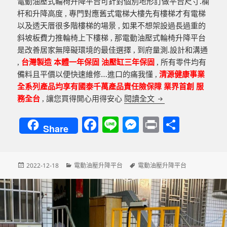
電動油壓式輪椅升降平台可針對個別地形訂做平台尺寸.欄
杆和升降高度 , 專門對應舊式電梯大樓先有樓梯才有電梯
以及透天厝很多階樓梯的場景 , 如果不想架設過長過重的
斜坡板費力推輪椅上下樓梯 , 那電動油壓式輪椅升降平台
是改善居家無障礙環境的最佳選擇 , 到府量測.設計和溝通
,
台灣製造 本體一年保固 油壓缸三年保固
, 所有零件均有
備料且平價以便快速維修…進口的痛我懂 ,
清源健康事業
全系列產品均享有國泰千萬產品責任險保障 業界首創 服
電動油壓式升降平台
務全台
, 讓您買得開心用得安心
閱讀全文
F
Li
M
P
分
Share
a
n
es
ri
享
c
e
se
nt
發
分
標
2022-12-18
電動油壓升降平台
電動油壓升降平台
e
n
佈
類
籤
b
g
日
期:
o
er
o