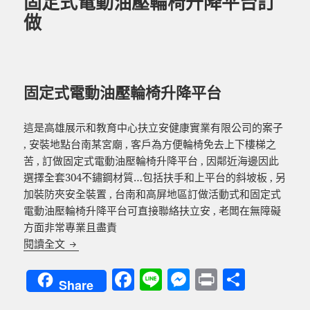
固定式電動油壓輪椅升降平台訂
做
固定式電動油壓輪椅升降平台
這是高雄展示和教育中心扶立安健康實業有限公司的案子
, 安裝地點台南某宮廟 , 客戶為方便輪椅免去上下樓梯之
苦 , 訂做固定式電動油壓輪椅升降平台 , 因鄰近海邊因此
選擇全套304不鏽鋼材質…包括扶手和上平台的斜坡板 , 另
加裝防夾安全裝置 , 台南和高屏地區訂做活動式和固定式
電動油壓輪椅升降平台可直接聯絡扶立安 , 老闆在無障礙
方面非常專業且盡責
固定式電動油壓輪椅升降平台訂做
閱讀全文
F
Li
M
P
分
Share
a
n
es
ri
享