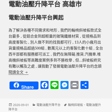
電動油壓升降平台 高雄市
電動油壓升降平台興起
為了解決各種不同需求和地形 , 我們的輪椅斜坡板款式全
台最多 , 從鋁合金到超輕量的玻璃纖維材質 , 從規格品到
高度客製化 , 別人做不到的找我都可行 , 13人的小廠月出
貨量規格品超過500組 , 數萬元以上的客製化數十組 , 全台
西半部都有服務都可派工 , 我們在無障礙.推貨.汽機車.堆
高機斜坡板等高難度案例多到不勝枚舉 , 但…斜坡板終究
有難以觸及之處 , 讓我動了發展電動油壓升降平台的念頭
電動油壓升降平台 高雄市
閱讀全文
F
Li
M
P
分
Share
a
n
es
ri
享
c
e
se
nt
發
分
標
2020-09-01
電動油壓升降平台
輪椅斜坡板
、
電動油壓升
e
n
佈
類
籤
降平台