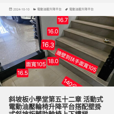
c
e
se
nt
發
分
標
2024-10-10
電動油壓升降平台
電動油壓升降平台
e
n
佈
類
籤
b
g
日
期:
o
er
o
k
斜坡板小學堂第五十二章 活動式
電動油壓輪椅升降平台搭配壁掛