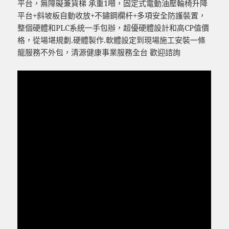
平台，無障礙兼貨梯 承重1噸，固定式電動油壓輪椅升降
平台+斜坡板自動收放+不鏽鋼欄杆+多項安全防護裝置，
整個硬體和PLC系統一手包辦，超優硬體設計和高CP值價
格，從場堪規劃.硬體製作.軟體設定到現場施工安裝一條
龍服務不外包，清源健康事業服務全台 歡迎諮詢