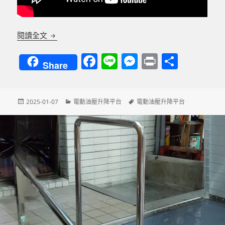
新北客戶訂做活動式電動油壓輪椅升降平台
閱讀全文
F
Li
M
P
分
Share
a
n
es
ri
享
c
e
se
nt
發
分
標
2025-01-07
電動油壓升降平台
電動油壓升降平台
e
n
佈
類
籤
b
g
日
期:
o
er
o
k