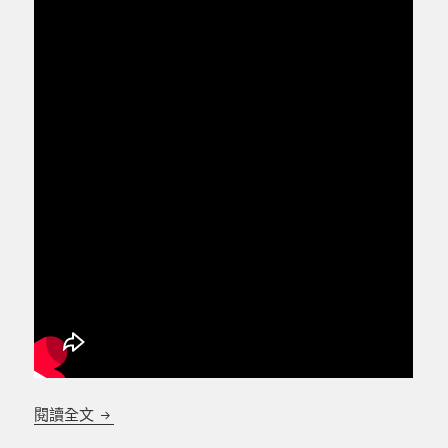
活動式電動油壓輪椅升降平台 台灣製造 全台可訂做
閱讀全文