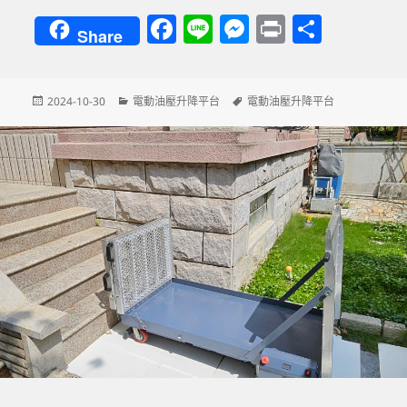
F
Li
M
P
分
Share
a
n
es
ri
享
c
e
se
nt
發
分
標
2024-10-30
電動油壓升降平台
電動油壓升降平台
e
n
佈
類
籤
b
g
日
期:
o
er
o
k