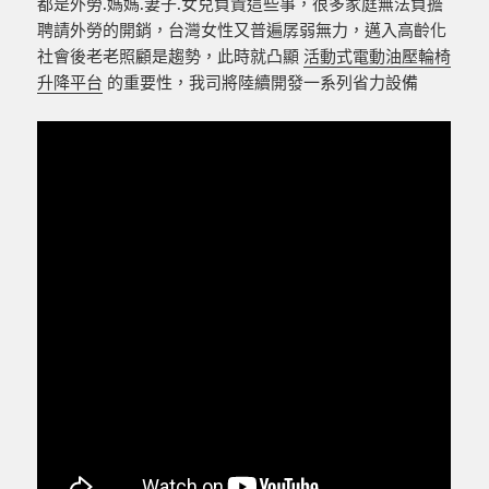
都是外勞.媽媽.妻子.女兒負責這些事，很多家庭無法負擔
聘請外勞的開銷，台灣女性又普遍孱弱無力，邁入高齡化
社會後老老照顧是趨勢，此時就凸顯
活動式電動油壓輪椅
升降平台
的重要性，我司將陸續開發一系列省力設備