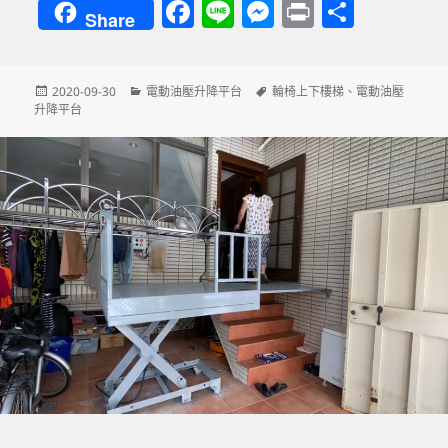
F
Li
M
P
分
Share
a
n
es
ri
享
c
e
se
nt
發
分
標
2020-09-30
電動油壓升降平台
輪椅上下樓梯
、
電動油壓
e
n
佈
類
籤
升降平台
b
g
日
期:
o
er
o
k