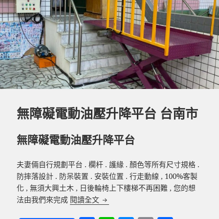
k
無障礙電動油壓升降平台 台南市
無障礙電動油壓升降平台
夫妻倆自行規劃平台 . 欄杆 . 護緣 . 顏色等所有尺寸規格 .
防摔落設計 . 防呆裝置 . 安裝位置 . 行走動線 , 100%客製
化 , 無須大興土木 , 日後輪椅上下樓梯不再困難 , 您的想
無障礙電動油壓升降平台 台南市
法由我們來完成
閱讀全文