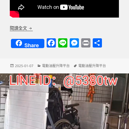
台北市立大學音樂廳訂做固定式電動油壓輪椅升降平
閱讀全文
F
Li
M
P
分
Share
a
n
es
ri
享
c
e
se
nt
發
分
標
2025-01-07
電動油壓升降平台
電動油壓升降平台
e
n
佈
類
籤
b
g
日
期:
o
er
o
k