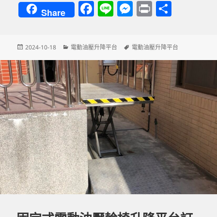
F
Li
M
P
分
Share
a
n
es
ri
享
c
e
se
nt
發
分
標
2024-10-18
電動油壓升降平台
電動油壓升降平台
e
n
佈
類
籤
b
g
日
期:
o
er
o
k