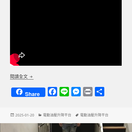
固定式電動油壓輪椅升降平台搭配伸縮平台
閱讀全文
F
Li
M
P
分
Share
a
n
es
ri
享
c
e
se
nt
發
分
標
2025-01-20
電動油壓升降平台
電動油壓升降平台
e
n
佈
類
籤
b
g
日
期: