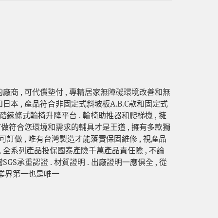
廠商 , 可代償墊付 , 專精居家無障礙環境改善和無
和日本 , 產品符合非固定式斜坡板A.B.C款和固定式
腳踏鍊條式輪椅升降平台 . 輪椅助推器和爬梯機 , 擁
 訂做符合您環境和需求的輔具才是王道 , 擁有多款獨
可訂做 , 唯有台灣製造才能落實保固維修 , 視產品
, 全系列產品投保國泰產險千萬產品責任險 , 不論
S承重認證 . 材質證明 . 出廠證明一應俱全 , 從
 業界第一也是唯一