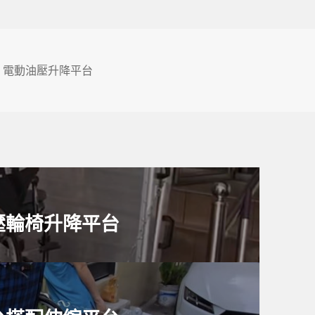
標
電動油壓升降平台
籤
壓輪椅升降平台