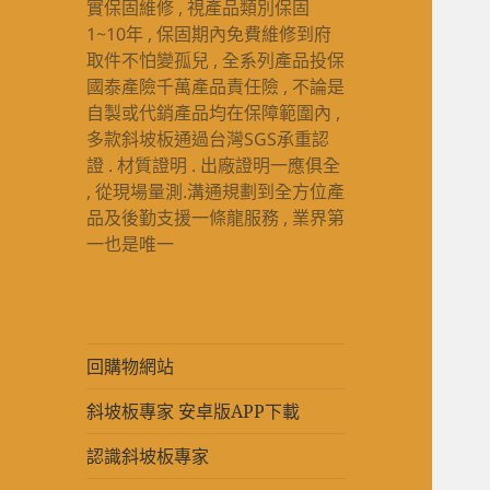
實保固維修 , 視產品類別保固
1~10年 , 保固期內免費維修到府
取件不怕變孤兒 , 全系列產品投保
國泰產險千萬產品責任險 , 不論是
自製或代銷產品均在保障範圍內 ,
多款斜坡板通過台灣SGS承重認
證 . 材質證明 . 出廠證明一應俱全
, 從現場量測.溝通規劃到全方位產
品及後勤支援一條龍服務 , 業界第
一也是唯一
回購物網站
斜坡板專家 安卓版APP下載
認識斜坡板專家