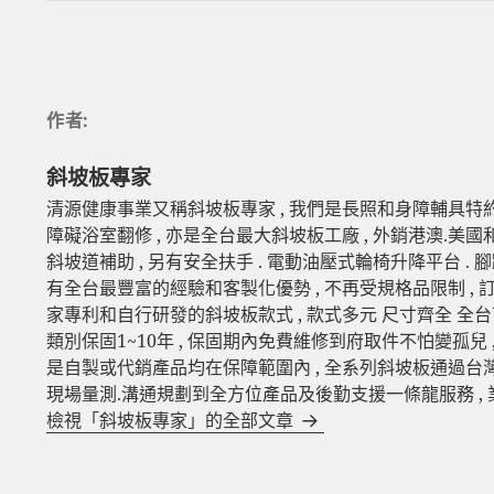
作者:
斜坡板專家
清源健康事業又稱斜坡板專家 , 我們是長照和身障輔具特約
障礙浴室翻修 , 亦是全台最大斜坡板工廠 , 外銷港澳.美國
斜坡道補助 , 另有安全扶手 . 電動油壓式輪椅升降平台 . 
有全台最豐富的經驗和客製化優勢 , 不再受規格品限制 ,
家專利和自行研發的斜坡板款式 , 款式多元 尺寸齊全 全台
類別保固1~10年 , 保固期內免費維修到府取件不怕變孤兒 
是自製或代銷產品均在保障範圍內 , 全系列斜坡板通過台灣SG
現場量測.溝通規劃到全方位產品及後勤支援一條龍服務 ,
檢視「斜坡板專家」的全部文章