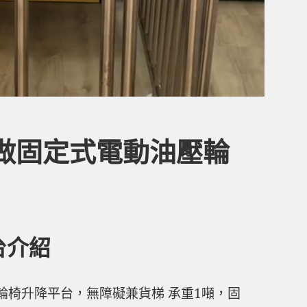
做固定式電動油壓輪
台介紹
輪椅升降平台，無障礙兼貨梯 承重1噸，固