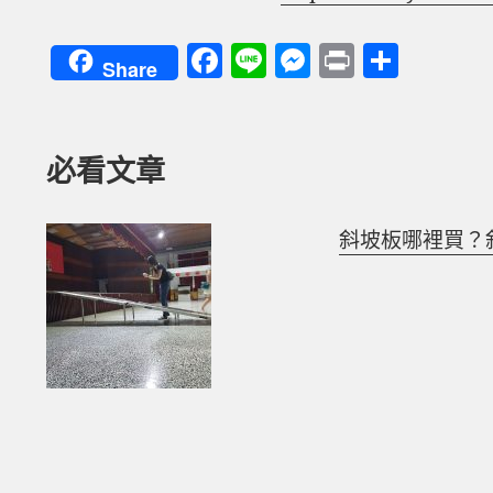
F
Li
M
P
分
Share
a
n
es
ri
享
c
e
se
nt
e
n
必看文章
b
g
o
er
斜坡板哪裡買？
o
k