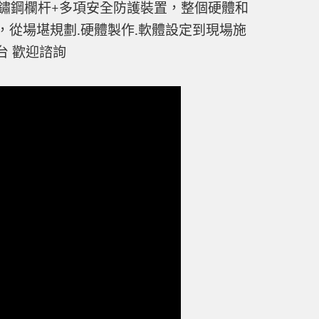
鏽鋼欄杆+多項安全防護裝置，整個硬體和
，從場堪規劃.硬體製作.軟體設定到現場施
台 歡迎諮詢