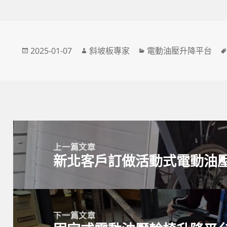
發
作
分
2025-01-07
斜坡板專家
電動油壓升降平台
佈
者
類
日
期:
文
章
上一篇文章
新北客戶訂做活動式電動油
導
上
覽
一
篇
文
下一篇文章
章: