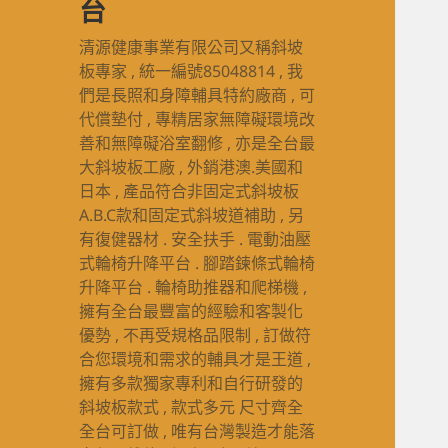
台
清源健康事業有限公司又稱斜坡
板專家 , 統一編號85048814 , 我
們是長照和身障輔具特約廠商 , 可
代償墊付 , 專精居家無障礙環境改
善和無障礙浴室翻修 , 亦是全台最
大斜坡板工廠 , 外銷港澳.美國和
日本 , 產品符合非固定式斜坡板
A.B.C款和固定式斜坡道補助 , 另
有復健器材 . 安全扶手 . 電動油壓
式輪椅升降平台 . 腳踏鍊條式輪椅
升降平台 . 輪椅助推器和爬梯機 ,
擁有全台最豐富的經驗和客製化
優勢 , 不再受規格品限制 , 訂做符
合您環境和需求的輔具才是王道 ,
擁有多款獨家專利和自行研發的
斜坡板款式 , 款式多元 尺寸齊全
全台可訂做 , 唯有台灣製造才能落