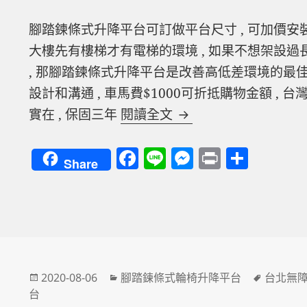
腳踏鍊條式升降平台可訂做平台尺寸 , 可加價安裝欄
大樓先有樓梯才有電梯的環境 , 如果不想架設
, 那腳踏鍊條式升降平台是改善高低差環境的最佳
設計和溝通 , 車馬費$1000可折抵購物金額 , 
新品發表 腳踏鍊條式
實在 , 保固三年
閱讀全文
F
Li
M
P
分
Share
a
n
es
ri
享
c
e
se
nt
e
n
b
g
o
er
發
分
標
2020-08-06
腳踏鍊條式輪椅升降平台
台北無
o
佈
類
籤
台