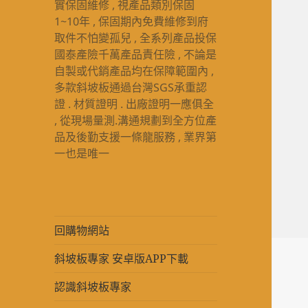
實保固維修 , 視產品類別保固
1~10年 , 保固期內免費維修到府
取件不怕變孤兒 , 全系列產品投保
國泰產險千萬產品責任險 , 不論是
自製或代銷產品均在保障範圍內 ,
多款斜坡板通過台灣SGS承重認
證 . 材質證明 . 出廠證明一應俱全
, 從現場量測.溝通規劃到全方位產
品及後勤支援一條龍服務 , 業界第
一也是唯一
回購物網站
斜坡板專家 安卓版APP下載
認識斜坡板專家