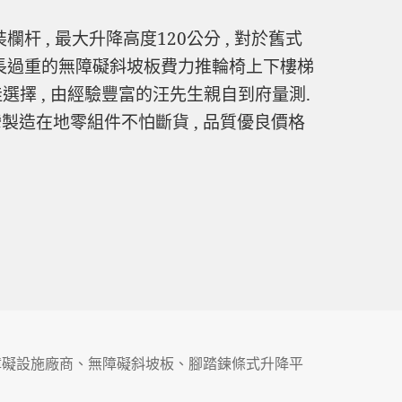
杆 , 最大升降高度120公分 , 對於舊式
過長過重的無障礙斜坡板費力推輪椅上下樓梯
選擇 , 由經驗豐富的汪先生親自到府量測.
台灣製造在地零組件不怕斷貨 , 品質優良價格
升降平台
障礙設施廠商
、
無障礙斜坡板
、
腳踏鍊條式升降平