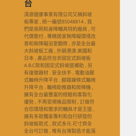
台
清源健康事業有限公司又稱斜坡
板專家 , 統一編號85048814 , 我
們是長照和身障輔具特約廠商 , 可
代償墊付 , 專精居家無障礙環境改
善和無障礙浴室翻修 , 亦是全台最
大斜坡板工廠 , 外銷港澳.美國和
日本 , 產品符合非固定式斜坡板
A.B.C款和固定式斜坡道補助 , 另
有復健器材 . 安全扶手 . 電動油壓
式輪椅升降平台 . 腳踏鍊條式輪椅
升降平台 . 輪椅助推器和爬梯機 ,
擁有全台最豐富的經驗和客製化
優勢 , 不再受規格品限制 , 訂做符
合您環境和需求的輔具才是王道 ,
擁有多款獨家專利和自行研發的
斜坡板款式 , 款式多元 尺寸齊全
全台可訂做 , 唯有台灣製造才能落