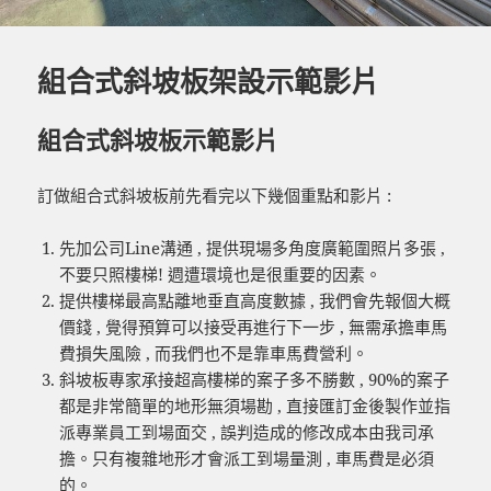
組合式斜坡板架設示範影片
組合式斜坡板示範影片
訂做組合式斜坡板前先看完以下幾個重點和影片 :
先加公司Line溝通 , 提供現場多角度廣範圍照片多張 ,
不要只照樓梯! 週遭環境也是很重要的因素。
提供樓梯最高點離地垂直高度數據 , 我們會先報個大概
價錢 , 覺得預算可以接受再進行下一步 , 無需承擔車馬
費損失風險 , 而我們也不是靠車馬費營利。
斜坡板專家承接超高樓梯的案子多不勝數 , 90%的案子
都是非常簡單的地形無須場勘 , 直接匯訂金後製作並指
派專業員工到場面交 , 誤判造成的修改成本由我司承
擔。只有複雜地形才會派工到場量測 , 車馬費是必須
的。