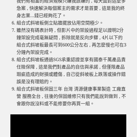
我們有相當的經濟規模只賺我該賺的 , 每天面對這麼多
急案 , 快速解決每個案主的需求才是首要 , 這是我的終
身志業…錢已經夠花了。
組合式斜坡板側立貼牆擺放佔用空間極少。
雖然沒有碼表計時 , 但影片中的架設過程足以證明2分
鐘架設完成毫無疑問 , 拆除就是反向步驟 , 4片以下的
組合式斜坡板最長可到600公分左右 , 再怎麼慢也可在3
分鐘內架設完成。
組合式斜坡板通過SGS承重認證並享有國泰千萬產品責
任險保障 , 這是我們對產品的自信與承諾 , 但僅限產品
瑕疵造成的財損或體傷 , 自己從斜坡板上跌落或操作錯
誤是沒有理賠的。
組合式斜坡板保固三年 台灣 清源健康事業製造 工廠直
營 服務全台 , 往後的保固維修只有我們能說到做到 , 不
會跟你說沒料或不能修要你再買一組。