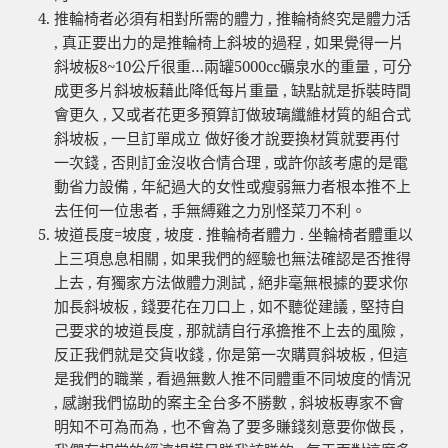
推輪椅者必須有相對所需的體力 , 推輪椅終究是體力活
, 真正要出力的是推輪椅上斜坡的過程 , 如果覺得一片
斜坡板8~10公斤很重…兩罐5000cc礦泉水的重量 , 可分
成更多片斜坡板藉此降低每片重量 , 缺點就是拆裝時間
會更久 , 又或者花更多預算訂做玻璃纖維材質的組合式
斜坡板 , 一旦訂單成立 做好後才說要換材質就要再付
一次錢 , 否則訂金沒收合情合理 , 或許你該考慮的是電
動省力設備 , 年紀過大的女性或瘦弱無力者根本推不上
去任何一位患者 , 手無縛雞之力別怪菜刀不利。
坡道長度=坡度 , 坡度 . 推輪椅者體力 . 坐輪椅者體重以
上三項息息相關 , 如果我們的經驗也無法確認是否推得
上去 , 有獨家方法做體力測試 , 絕非毫無根據的要求你
加長斜坡板 , 錢要花在刀口上 , 如不聽從建議 , 堅持自
己要求的坡道長度 , 那就請自行承擔推不上去的風險 ,
反正我們就是交貨收錢 , 你是第一次購買斜坡板 , 但這
是我們的職業 , 看過無數人推不同體重不同坡度的情況
, 感謝我們協助的案主全台多不勝數 , 斜坡板專家不會
明知不可為而為 , 也不會為了要多賺錢刻意要你做長 ,