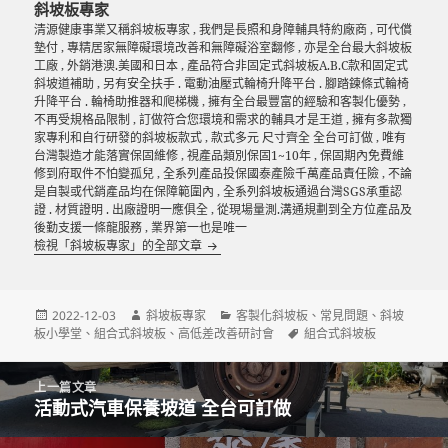
斜坡板專家
清源健康事業又稱斜坡板專家 , 我們是長照和身障輔具特約廠商 , 可代償
墊付 , 專精居家無障礙環境改善和無障礙浴室翻修 , 亦是全台最大斜坡板
工廠 , 外銷港澳.美國和日本 , 產品符合非固定式斜坡板A.B.C款和固定式
斜坡道補助 , 另有安全扶手 . 電動油壓式輪椅升降平台 . 腳踏鍊條式輪椅
升降平台 . 輪椅助推器和爬梯機 , 擁有全台最豐富的經驗和客製化優勢 ,
不再受規格品限制 , 訂做符合您環境和需求的輔具才是王道 , 擁有多款獨
家專利和自行研發的斜坡板款式 , 款式多元 尺寸齊全 全台可訂做 , 唯有
台灣製造才能落實保固維修 , 視產品類別保固1~10年 , 保固期內免費維
修到府取件不怕變孤兒 , 全系列產品投保國泰產險千萬產品責任險 , 不論
是自製或代銷產品均在保障範圍內 , 全系列斜坡板通過台灣SGS承重認
證 . 材質證明 . 出廠證明一應俱全 , 從現場量測.溝通規劃到全方位產品及
後勤支援一條龍服務 , 業界第一也是唯一
檢視「斜坡板專家」的全部文章
發
作
分
2022-12-03
斜坡板專家
客製化斜坡板
、
常見問題
、
斜坡
佈
者
類
標
板小學堂
、
組合式斜坡板
、
高低差改善研討會
組合式斜坡板
日
籤
期:
文
上一篇文章
章
活動式汽車保養坡道 全台可訂做
上
導
一
覽