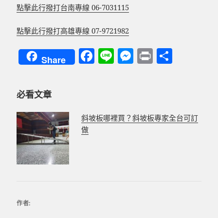
點擊此行撥打台南專線 06-7031115
點擊此行撥打高雄專線 07-9721982
F
Li
M
P
分
Share
a
n
es
ri
享
c
e
se
nt
必看文章
e
n
b
g
斜坡板哪裡買？斜坡板專家全台可訂
o
er
做
o
k
作者: