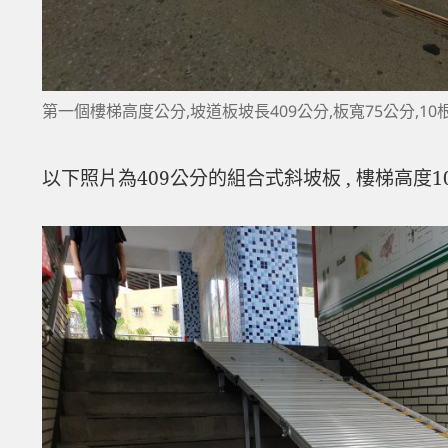
第一個樓梯高度公分,坡道板坡長409公分,板寬75公分,10
以下照片為409公分的組合式斜坡板 , 樓梯高度105公