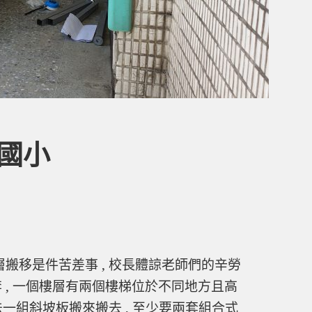
國小
層搬移是件苦差事 , 校長體諒老師們的辛勞
 , 一個樓層有兩個樓梯位於不同地方且高
無法一組斜坡板搬來搬去 , 至少要兩套組合式