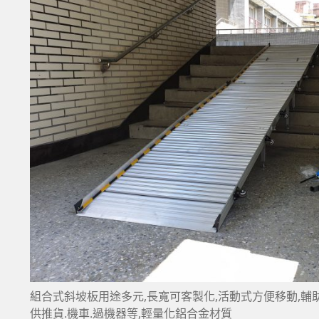
組合式斜坡板用途多元,長寬可客製化,活動式方便移動,輔助
供推貨.機車.過機器等,輕量化鋁合金材質