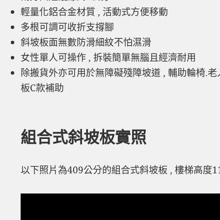
輕量化鋁合金材質 , 活動式方便移動
多根可調可收折支撐腳
斜坡板面無數防滑細紋不怕濕滑
女性單人可操作 , 拆裝簡單無腦且經濟耐用
除搬貨外亦可用於無障礙殘障坡道 , 輔助輪椅.老
板C款補助
組合式斜坡板實照
以下照片為409公分的組合式斜坡板 , 樓梯高度112公