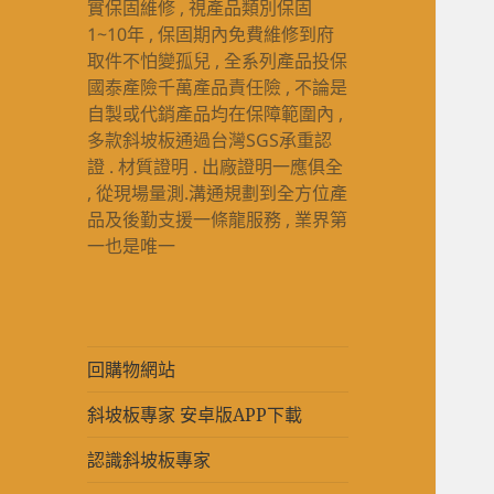
實保固維修 , 視產品類別保固
1~10年 , 保固期內免費維修到府
取件不怕變孤兒 , 全系列產品投保
國泰產險千萬產品責任險 , 不論是
自製或代銷產品均在保障範圍內 ,
多款斜坡板通過台灣SGS承重認
證 . 材質證明 . 出廠證明一應俱全
, 從現場量測.溝通規劃到全方位產
品及後勤支援一條龍服務 , 業界第
一也是唯一
回購物網站
斜坡板專家 安卓版APP下載
認識斜坡板專家