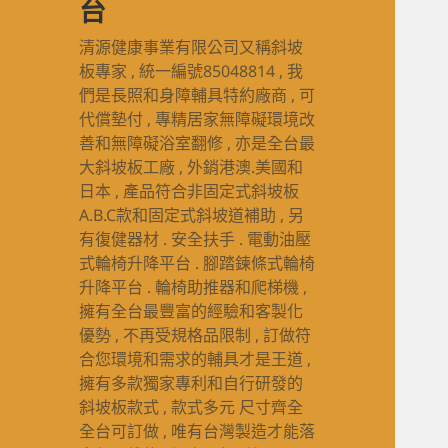
台
清源健康事業有限公司又稱斜坡
板專家 , 統一編號85048814 , 我
們是長照和身障輔具特約廠商 , 可
代償墊付 , 專精居家無障礙環境改
善和無障礙浴室翻修 , 亦是全台最
大斜坡板工廠 , 外銷港澳.美國和
日本 , 產品符合非固定式斜坡板
A.B.C款和固定式斜坡道補助 , 另
有復健器材 . 安全扶手 . 電動油壓
式輪椅升降平台 . 腳踏鍊條式輪椅
升降平台 . 輪椅助推器和爬梯機 ,
擁有全台最豐富的經驗和客製化
優勢 , 不再受規格品限制 , 訂做符
合您環境和需求的輔具才是王道 ,
擁有多款獨家專利和自行研發的
斜坡板款式 , 款式多元 尺寸齊全
全台可訂做 , 唯有台灣製造才能落