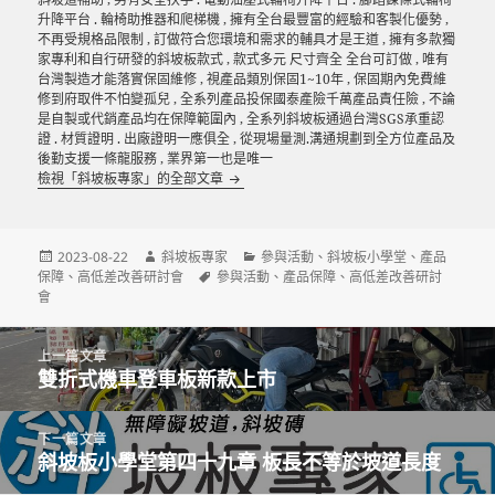
升降平台 . 輪椅助推器和爬梯機 , 擁有全台最豐富的經驗和客製化優勢 ,
不再受規格品限制 , 訂做符合您環境和需求的輔具才是王道 , 擁有多款獨
家專利和自行研發的斜坡板款式 , 款式多元 尺寸齊全 全台可訂做 , 唯有
台灣製造才能落實保固維修 , 視產品類別保固1~10年 , 保固期內免費維
修到府取件不怕變孤兒 , 全系列產品投保國泰產險千萬產品責任險 , 不論
是自製或代銷產品均在保障範圍內 , 全系列斜坡板通過台灣SGS承重認
證 . 材質證明 . 出廠證明一應俱全 , 從現場量測.溝通規劃到全方位產品及
後勤支援一條龍服務 , 業界第一也是唯一
檢視「斜坡板專家」的全部文章
發
作
分
2023-08-22
斜坡板專家
參與活動
、
斜坡板小學堂
、
產品
佈
者
標
類
保障
、
高低差改善研討會
參與活動
、
產品保障
、
高低差改善研討
日
籤
會
期:
文
上一篇文章
章
雙折式機車登車板新款上市
上
導
一
覽
篇
下一篇文章
文
斜坡板小學堂第四十九章 板長不等於坡道長度
下
章:
一