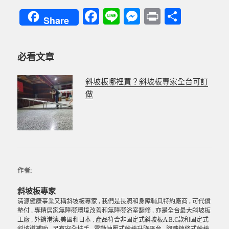
F
Li
M
P
分
Share
a
n
es
ri
享
c
e
se
nt
必看文章
e
n
b
g
斜坡板哪裡買？斜坡板專家全台可訂
o
er
做
o
k
作者:
斜坡板專家
清源健康事業又稱斜坡板專家 , 我們是長照和身障輔具特約廠商 , 可代償
墊付 , 專精居家無障礙環境改善和無障礙浴室翻修 , 亦是全台最大斜坡板
工廠 , 外銷港澳.美國和日本 , 產品符合非固定式斜坡板A.B.C款和固定式
斜坡道補助 , 另有安全扶手 . 電動油壓式輪椅升降平台 . 腳踏鍊條式輪椅