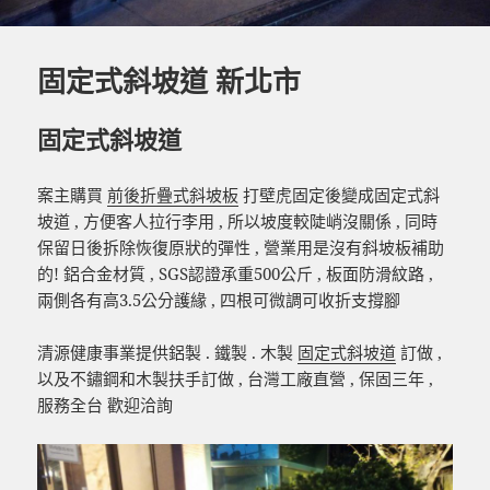
固定式斜坡道 新北市
固定式斜坡道
案主購買
前後折疊式斜坡板
打壁虎固定後變成固定式斜
坡道 , 方便客人拉行李用 , 所以坡度較陡峭沒關係 , 同時
保留日後拆除恢復原狀的彈性 , 營業用是沒有斜坡板補助
的! 鋁合金材質 , SGS認證承重500公斤 , 板面防滑紋路 ,
兩側各有高3.5公分護緣 , 四根可微調可收折支撐腳
清源健康事業提供鋁製 . 鐵製 . 木製
固定式斜坡道
訂做 ,
以及不鏽鋼和木製扶手訂做 , 台灣工廠直營 , 保固三年 ,
服務全台 歡迎洽詢