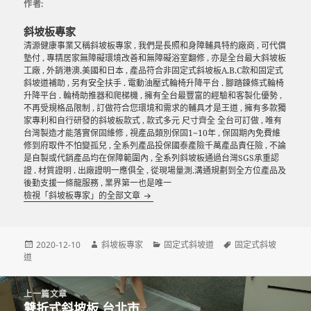
作者:
斜坡板專家
清源健康事業又稱斜坡板專家 , 我們是長照和身障輔具特約廠商 , 可代償
墊付 , 專精居家無障礙環境改善和無障礙浴室翻修 , 亦是全台最大斜坡板
工廠 , 外銷港澳.美國和日本 , 產品符合非固定式斜坡板A.B.C款和固定式
斜坡道補助 , 另有安全扶手 . 電動油壓式輪椅升降平台 . 腳踏鍊條式輪椅
升降平台 . 輪椅助推器和爬梯機 , 擁有全台最豐富的經驗和客製化優勢 ,
不再受規格品限制 , 訂做符合您環境和需求的輔具才是王道 , 擁有多款獨
家專利和自行研發的斜坡板款式 , 款式多元 尺寸齊全 全台可訂做 , 唯有
台灣製造才能落實保固維修 , 視產品類別保固1~10年 , 保固期內免費維
修到府取件不怕變孤兒 , 全系列產品投保國泰產險千萬產品責任險 , 不論
是自製或代銷產品均在保障範圍內 , 全系列斜坡板通過台灣SGS承重認
證 . 材質證明 . 出廠證明一應俱全 , 從現場量測.溝通規劃到全方位產品及
後勤支援一條龍服務 , 業界第一也是唯一
檢視「斜坡板專家」的全部文章
發
作
分
標
2020-12-10
斜坡板專家
固定式斜坡道
固定式斜坡
佈
者
類
籤
道
日
期:
文
上一篇文章
章
雙折式斜坡板 台北市
上