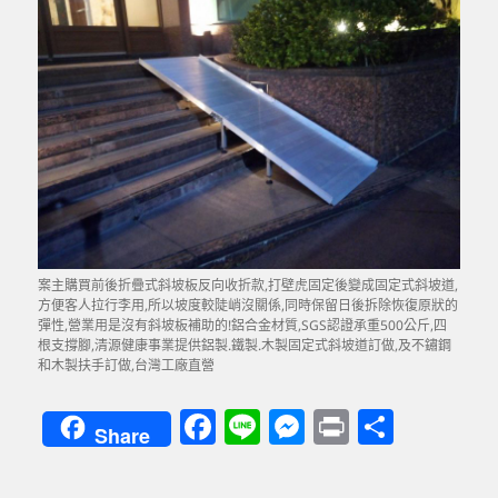
案主購買前後折疊式斜坡板反向收折款,打壁虎固定後變成固定式斜坡道,
方便客人拉行李用,所以坡度較陡峭沒關係,同時保留日後拆除恢復原狀的
彈性,營業用是沒有斜坡板補助的!鋁合金材質,SGS認證承重500公斤,四
根支撐腳,清源健康事業提供鋁製.鐵製.木製固定式斜坡道訂做,及不鏽鋼
和木製扶手訂做,台灣工廠直營
F
Li
M
P
分
Share
a
n
es
ri
享
c
e
se
nt