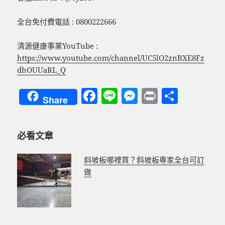
全台免付費電話 : 0800222666
清源健康事業YouTube :
https://www.youtube.com/channel/UC5lO2znBXE8Fz
dhOUUaRL_Q
F
Li
M
P
分
Share
a
n
es
ri
享
c
e
se
nt
必看文章
e
n
b
g
斜坡板哪裡買？斜坡板專家全台可訂
o
er
做
o
k