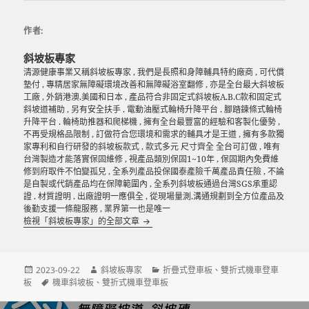
作者:
斜坡板專家
清源健康事業又稱斜坡板專家 , 我們是長照和身障輔具特約廠商 , 可代償
墊付 , 專精居家無障礙環境改善和無障礙浴室翻修 , 亦是全台最大斜坡板
工廠 , 外銷港澳.美國和日本 , 產品符合非固定式斜坡板A.B.C款和固定式
斜坡道補助 , 另有安全扶手 . 電動油壓式輪椅升降平台 . 腳踏鍊條式輪椅
升降平台 . 輪椅助推器和爬梯機 , 擁有全台最豐富的經驗和客製化優勢 ,
不再受規格品限制 , 訂做符合您環境和需求的輔具才是王道 , 擁有多款獨
家專利和自行研發的斜坡板款式 , 款式多元 尺寸齊全 全台可訂做 , 唯有
台灣製造才能落實保固維修 , 視產品類別保固1~10年 , 保固期內免費維
修到府取件不怕變孤兒 , 全系列產品投保國泰產險千萬產品責任險 , 不論
是自製或代銷產品均在保障範圍內 , 全系列斜坡板通過台灣SGS承重認
證 . 材質證明 . 出廠證明一應俱全 , 從現場量測.溝通規劃到全方位產品及
後勤支援一條龍服務 , 業界第一也是唯一
檢視「斜坡板專家」的全部文章
發
作
分
2023-09-22
斜坡板專家
折疊式登車板
、
雙折式機車登車
佈
標
者
類
板
機車斜坡板
、
雙折式機車登車板
日
籤
期: