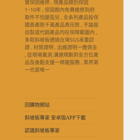
實保固維修 , 視產品類別保固
1~10年 , 保固期內免費維修到府
取件不怕變孤兒 , 全系列產品投保
國泰產險千萬產品責任險 , 不論是
自製或代銷產品均在保障範圍內 ,
多款斜坡板通過台灣SGS承重認
證 . 材質證明 . 出廠證明一應俱全
, 從現場量測.溝通規劃到全方位產
品及後勤支援一條龍服務 , 業界第
一也是唯一
回購物網站
斜坡板專家 安卓版APP下載
認識斜坡板專家