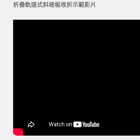
折疊軌道式斜坡板收折示範影片