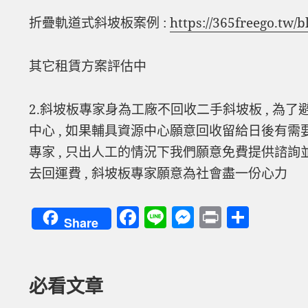
折疊軌道式斜坡板案例 :
https://365freego.tw/
其它租賃方案評估中
2.斜坡板專家身為工廠不回收二手斜坡板 , 為了
中心 , 如果輔具資源中心願意回收留給日後有需
專家 , 只出人工的情況下我們願意免費提供諮詢並
去回運費 , 斜坡板專家願意為社會盡一份心力
F
Li
M
P
分
Share
a
n
es
ri
享
c
e
se
nt
e
n
必看文章
b
g