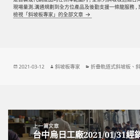
現場量測.溝通規劃到全方位產品及後勤支援一條龍服務 ,
檢視「斜坡板專家」的全部文章
發
作
分
2021-03-12
斜坡板專家
折疊軌道式斜坡板
、
佈
者
類
日
期:
文
章
上一篇文章
台中烏日工廠2021/01/31
導
上