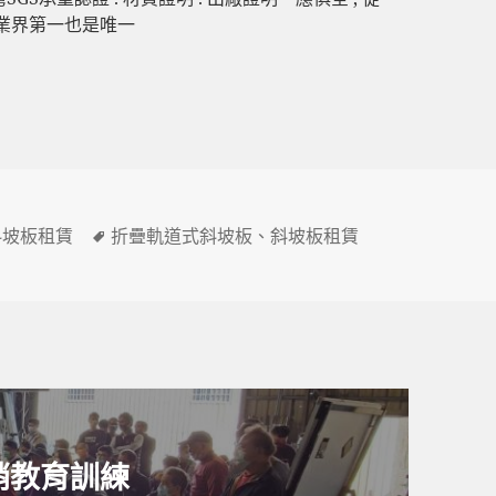
 業界第一也是唯一
標
斜坡板租賃
折疊軌道式斜坡板
、
斜坡板租賃
籤
經銷教育訓練