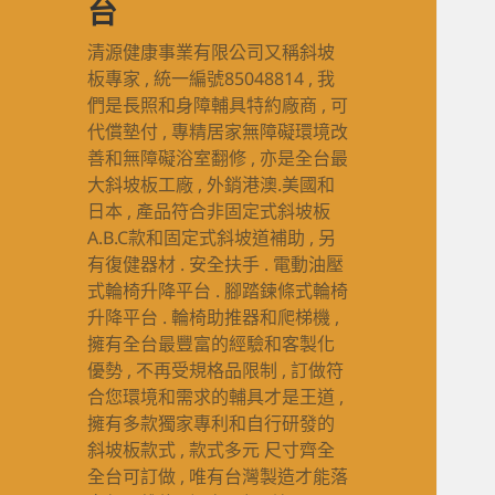
台
清源健康事業有限公司又稱斜坡
板專家 , 統一編號85048814 , 我
們是長照和身障輔具特約廠商 , 可
代償墊付 , 專精居家無障礙環境改
善和無障礙浴室翻修 , 亦是全台最
大斜坡板工廠 , 外銷港澳.美國和
日本 , 產品符合非固定式斜坡板
A.B.C款和固定式斜坡道補助 , 另
有復健器材 . 安全扶手 . 電動油壓
式輪椅升降平台 . 腳踏鍊條式輪椅
升降平台 . 輪椅助推器和爬梯機 ,
擁有全台最豐富的經驗和客製化
優勢 , 不再受規格品限制 , 訂做符
合您環境和需求的輔具才是王道 ,
擁有多款獨家專利和自行研發的
斜坡板款式 , 款式多元 尺寸齊全
全台可訂做 , 唯有台灣製造才能落