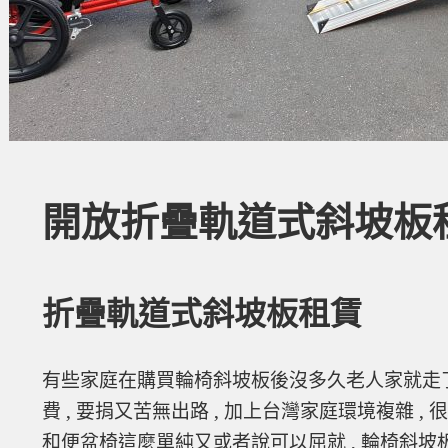
開放折疊軌道式斜坡板
折疊軌道式斜坡板租賃
有些家庭在購買輪椅斜坡板後沒多久老人家就走了
費 , 要捐又苦無出路 , 加上台灣家庭環境複雜 ,
和便盆椅這麼單純又或者說可以屈就 , 輪椅斜坡