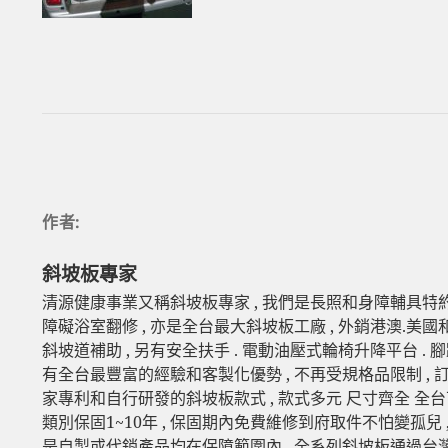
作者:
斜坡板專家
清源健康事業又稱斜坡板專家 , 我們是長照和身障輔具特約
障礙浴室翻修 , 亦是全台最大斜坡板工廠 , 外銷港澳.美國
斜坡道補助 , 另有安全扶手 . 電動油壓式輪椅升降平台 . 
有全台最豐富的經驗和客製化優勢 , 不再受規格品限制 ,
家專利和自行研發的斜坡板款式 , 款式多元 尺寸齊全 全台
類別保固1~10年 , 保固期內免費維修到府取件不怕變孤兒 
是自製或代銷產品均在保障範圍內 , 全系列斜坡板通過台灣SG