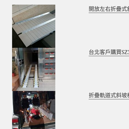
o
er
開放左右折疊式
o
k
台北客戶購買SZ
折疊軌道式斜坡板 