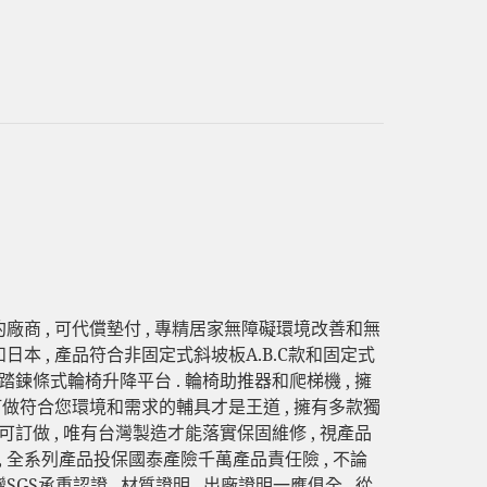
廠商 , 可代償墊付 , 專精居家無障礙環境改善和無
和日本 , 產品符合非固定式斜坡板A.B.C款和固定式
腳踏鍊條式輪椅升降平台 . 輪椅助推器和爬梯機 , 擁
 訂做符合您環境和需求的輔具才是王道 , 擁有多款獨
可訂做 , 唯有台灣製造才能落實保固維修 , 視產品
, 全系列產品投保國泰產險千萬產品責任險 , 不論
S承重認證 . 材質證明 . 出廠證明一應俱全 , 從