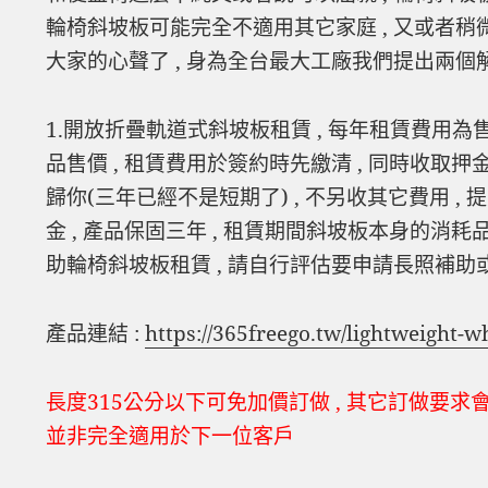
輪椅斜坡板可能完全不適用其它家庭 , 又或者稍
大家的心聲了 , 身為全台最大工廠我們提出兩個
1.開放折疊軌道式斜坡板租賃 , 每年租賃費用為售
品售價 , 租賃費用於簽約時先繳清 , 同時收取
歸你(三年已經不是短期了) , 不另收其它費用 ,
金 , 產品保固三年 , 租賃期間斜坡板本身的消
助輪椅斜坡板租賃 , 請自行評估要申請長照補助
產品連結 :
https://365freego.tw/lightweight-
長度315公分以下可免加價訂做 , 其它訂做要求
並非完全適用於下一位客戶