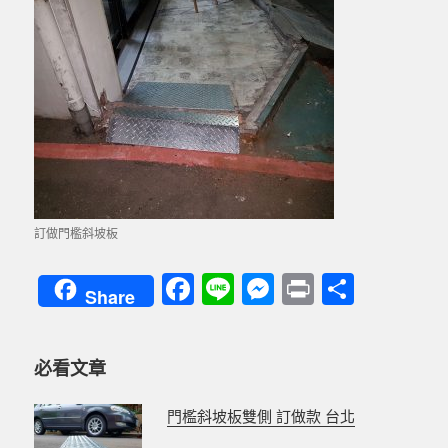
訂做門檻斜坡板
F
Li
M
P
分
Share
a
n
es
ri
享
c
e
se
nt
必看文章
e
n
b
g
門檻斜坡板雙側 訂做款 台北