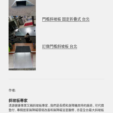
o
er
o
k
門檻斜坡板 固定折疊式 台北
訂做門檻斜坡板 台北
作者:
斜坡板專家
清源健康事業又稱斜坡板專家 , 我們是長照和身障輔具特約廠商 , 可代償
墊付 , 專精居家無障礙環境改善和無障礙浴室翻修 , 亦是全台最大斜坡板