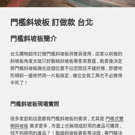
門檻斜坡板 訂做款 台北
門檻斜坡板簡介
台北購物超市訂做門檻斜坡板供推貨使用 , 店家以前做的
斜坡板角度太陡只好聯絡斜坡
板專家來救援 , 勘查後決定
將門檻斜坡板做在這個位置不佔空間且平緩好推 , 即便地
形傾斜一邊依然用一片板搞定 , 幾位女員工再也不必推得
半死了！
門檻斜坡板現場實照
很多家庭和店面都有門檻斜坡板的需求 , 尤其是
門檻式雙
側斜坡板
需求更多 , 市面上也無現成好用的產品可購買 ,
找不到適用的產品？！聯絡斜坡板專家準沒錯 , 專門解決