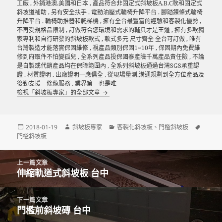
工廠 , 外銷港澳.美國和日本 , 產品符合非固定式斜坡板A.B.C款和固定式
斜坡道補助 , 另有安全扶手 . 電動油壓式輪椅升降平台 . 腳踏鍊條式輪椅
升降平台 . 輪椅助推器和爬梯機 , 擁有全台最豐富的經驗和客製化優勢 ,
不再受規格品限制 , 訂做符合您環境和需求的輔具才是王道 , 擁有多款獨
家專利和自行研發的斜坡板款式 , 款式多元 尺寸齊全 全台可訂做 , 唯有
台灣製造才能落實保固維修 , 視產品類別保固1~10年 , 保固期內免費維
修到府取件不怕變孤兒 , 全系列產品投保國泰產險千萬產品責任險 , 不論
是自製或代銷產品均在保障範圍內 , 全系列斜坡板通過台灣SGS承重認
證 . 材質證明 . 出廠證明一應俱全 , 從現場量測.溝通規劃到全方位產品及
後勤支援一條龍服務 , 業界第一也是唯一
檢視「斜坡板專家」的全部文章
發
作
分
標
2018-01-19
斜坡板專家
客製化斜坡板
、
門檻斜坡板
佈
者
類
籤
門檻斜坡板
日
期:
文
上一篇文章
章
伸縮軌道式斜坡板 台中
上
導
一
覽
篇
下一篇文章
文
門檻前斜坡磚 台中
下
章: