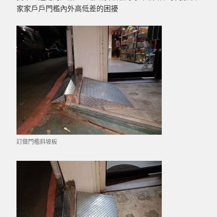
家家戶戶門檻內外高低差的困擾
訂做門檻斜坡板