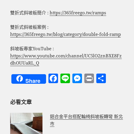
雙折式斜坡板簡介 :
https://365freego.tw/ramps
雙折式斜坡板案例 :
https://365freego.tw/blog/category/double-fold-ramp
斜坡板專家YouTube :
https://www.youtube.com/channel/UC5lO2znBXE8Fz
dhOUUaRL_Q
F
Li
M
P
分
Share
a
n
es
ri
享
c
e
se
nt
必看文章
e
n
b
g
鋁合金平台搭配輪椅斜坡板轉彎 新北
o
er
市