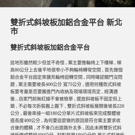
雙折式斜坡板加鋁合金平台 新北
市
雙折式斜坡板加鋁合金平台
這地形雖然較少但並不奇怪 , 案主要推輪椅上下樓梯 , 梯
高80公分上去後平地很窄小不夠輪椅轉彎空間 , 首先做個
鋁合金平台固定來擴充輪椅迴轉空間 , 同時確認關門沒問
題 , 案主需要坡長400公分 寬75公分 , 適用何種款式斜坡
板要考量是否要搬進門內收納及現場環境而定 , 經溝通
後…自家門前無紅線不會被檢舉 , 擺放斜坡板不固定但上
鎖 , 不必每次拆裝搬上搬下 , 雙折式斜坡板展開後坡長220
公分 , 最後串接一組180公分單片式斜坡板來完成整體坡
道長度400公分 , 為何要這麼做的原因是符合案主要求收
合後的體積 , 才不會凸出道路外太多 , 因此未將雙折式斜
坡板做成整組400公分 , 缺點就是180公分的
單片式斜坡板