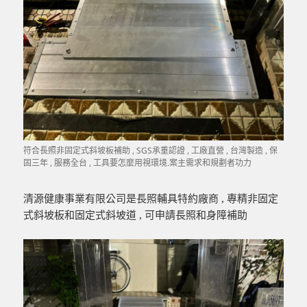
符合長照非固定式斜坡板補助 , SGS承重認證 , 工廠直營 , 台灣製造 , 保
固三年 , 服務全台 , 工具要怎麼用視環境.案主需求和規劃者功力
清源健康事業有限公司是長照輔具特約廠商 , 專精非固定
式斜坡板和固定式斜坡道 , 可申請長照和身障補助