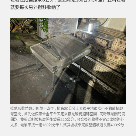
就要每次另外搬移收納了
這地形雖然較少但並不奇怪 , 梯高80公分上去後平地很窄小不夠輪椅轉
彎空間 , 首先做個鋁合金平台固定來擴充輪椅迴轉空間 , 同時確認關門沒
問題 , 雙折式斜坡板展開後坡長220公分 , 收合後的體積不會凸出道路外
太多 , 最後串接一組180公分單片式斜坡板來完成整體坡道長度400公分