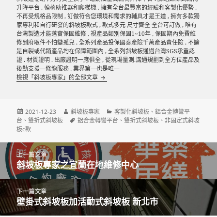
升降平台 . 輪椅助推器和爬梯機 , 擁有全台最豐富的經驗和客製化優勢 ,
不再受規格品限制 , 訂做符合您環境和需求的輔具才是王道 , 擁有多款獨
家專利和自行研發的斜坡板款式 , 款式多元 尺寸齊全 全台可訂做 , 唯有
台灣製造才能落實保固維修 , 視產品類別保固1~10年 , 保固期內免費維
修到府取件不怕變孤兒 , 全系列產品投保國泰產險千萬產品責任險 , 不論
是自製或代銷產品均在保障範圍內 , 全系列斜坡板通過台灣SGS承重認
證 . 材質證明 . 出廠證明一應俱全 , 從現場量測.溝通規劃到全方位產品及
後勤支援一條龍服務 , 業界第一也是唯一
檢視「斜坡板專家」的全部文章
發
作
分
2021-12-23
斜坡板專家
客製化斜坡板
、
鋁合金轉彎平
佈
者
標
類
台
、
雙折式斜坡板
鋁合金轉彎平台
、
雙折式斜坡板
、
非固定式斜坡
日
籤
板c款
期:
文
上一篇文章
章
斜坡板專家之宜蘭在地維修中心
上
導
一
覽
篇
下一篇文章
文
壁掛式斜坡板加活動式斜坡板 新北市
下
章:
一