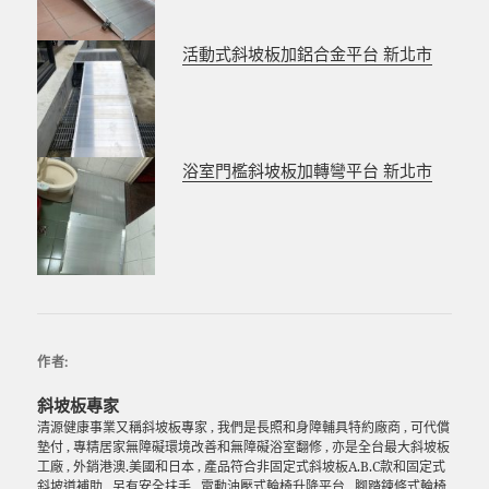
o
k
活動式斜坡板加鋁合金平台 新北市
浴室門檻斜坡板加轉彎平台 新北市
作者:
斜坡板專家
清源健康事業又稱斜坡板專家 , 我們是長照和身障輔具特約廠商 , 可代償
墊付 , 專精居家無障礙環境改善和無障礙浴室翻修 , 亦是全台最大斜坡板
工廠 , 外銷港澳.美國和日本 , 產品符合非固定式斜坡板A.B.C款和固定式
斜坡道補助 , 另有安全扶手 . 電動油壓式輪椅升降平台 . 腳踏鍊條式輪椅