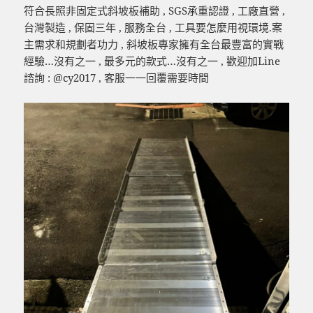
符合長照非固定式斜坡板補助 , SGS承重認證 , 工廠直營 ,
台灣製造 , 保固三年 , 服務全台 , 工具要怎麼用視環境.案
主需求和規劃者功力 , 斜坡板專家擁有全台最豐富的實戰
經驗…沒有之一 , 最多元的款式…沒有之一 , 歡迎加Line
諮詢 : @cy2017 , 客服一一回覆需要時間