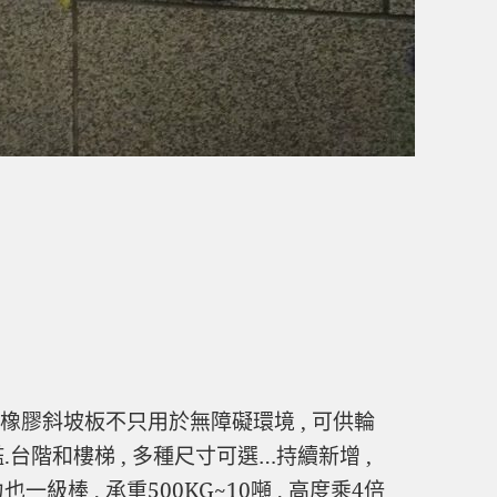
, 橡膠斜坡板不只用於無障礙環境 , 可供輪
.台階和樓梯 , 多種尺寸可選…持續新增 ,
級棒 , 承重500KG~10噸 , 高度乘4倍