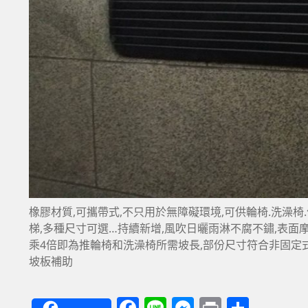
橡膠材質,可攜帶式,不只用於無障礙環境,可供輪椅.洗澡椅.
梯,多種尺寸可選…持續新增,風吹日曬雨淋不腐不鏽,表面摩擦
乘4倍即為推輪椅和洗澡椅所需坡長,部份尺寸符合非固定
坡板補助
F
Li
M
P
分