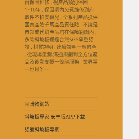
實保固維修 , 視產品類別保固
1~10年 , 保固期內免費維修到府
取件不怕變孤兒 , 全系列產品投保
國泰產險千萬產品責任險 , 不論是
自製或代銷產品均在保障範圍內 ,
多款斜坡板通過台灣SGS承重認
證 . 材質證明 . 出廠證明一應俱全
, 從現場量測.溝通規劃到全方位產
品及後勤支援一條龍服務 , 業界第
一也是唯一
回購物網站
斜坡板專家 安卓版APP下載
認識斜坡板專家