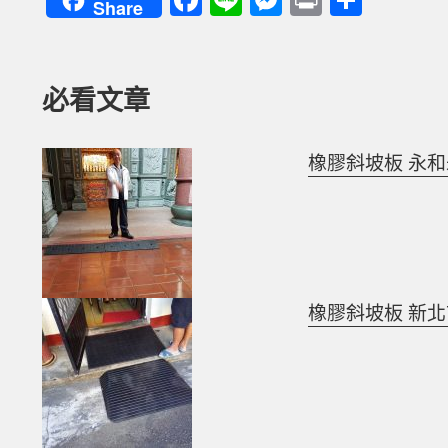
Share
a
n
es
ri
享
c
e
se
nt
e
n
必看文章
b
g
o
er
橡膠斜坡板 永
o
k
橡膠斜坡板 新北