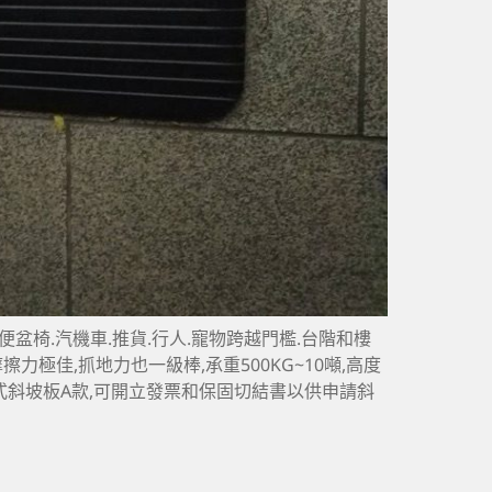
便盆椅.汽機車.推貨.行人.寵物跨越門檻.台階和樓
力極佳,抓地力也一級棒,承重500KG~10噸,高度
式斜坡板A款,可開立發票和保固切結書以供申請斜