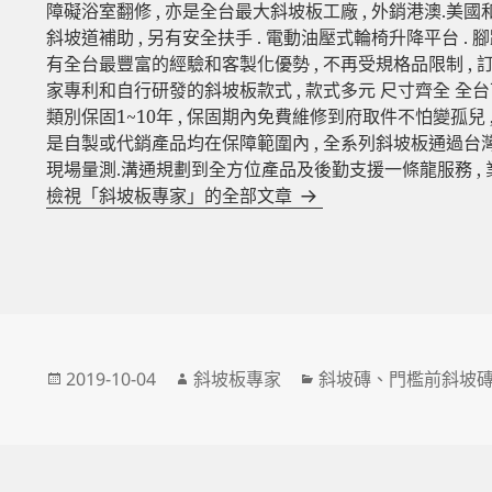
障礙浴室翻修 , 亦是全台最大斜坡板工廠 , 外銷港澳.美國
斜坡道補助 , 另有安全扶手 . 電動油壓式輪椅升降平台 . 
有全台最豐富的經驗和客製化優勢 , 不再受規格品限制 ,
家專利和自行研發的斜坡板款式 , 款式多元 尺寸齊全 全台
類別保固1~10年 , 保固期內免費維修到府取件不怕變孤兒 
是自製或代銷產品均在保障範圍內 , 全系列斜坡板通過台灣SG
現場量測.溝通規劃到全方位產品及後勤支援一條龍服務 ,
檢視「斜坡板專家」的全部文章
發
作
分
2019-10-04
斜坡板專家
斜坡磚
、
門檻前斜坡
佈
者
類
日
期: