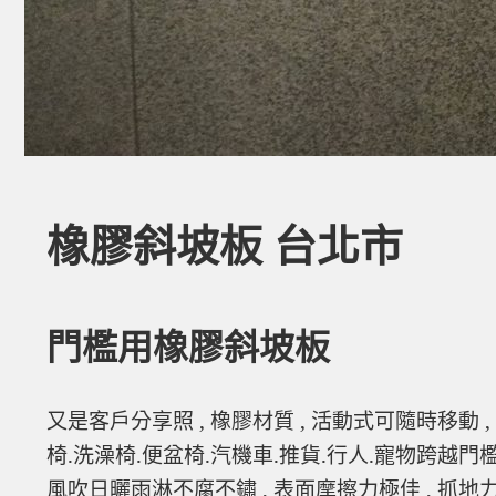
橡膠斜坡板 台北市
門檻用橡膠斜坡板
又是客戶分享照 , 橡膠材質 , 活動式可隨時移動 
椅.洗澡椅.便盆椅.汽機車.推貨.行人.寵物跨越門檻
風吹日曬雨淋不腐不鏽 , 表面摩擦力極佳 , 抓地力也一