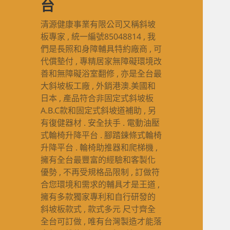
台
清源健康事業有限公司又稱斜坡
板專家 , 統一編號85048814 , 我
們是長照和身障輔具特約廠商 , 可
代償墊付 , 專精居家無障礙環境改
善和無障礙浴室翻修 , 亦是全台最
大斜坡板工廠 , 外銷港澳.美國和
日本 , 產品符合非固定式斜坡板
A.B.C款和固定式斜坡道補助 , 另
有復健器材 . 安全扶手 . 電動油壓
式輪椅升降平台 . 腳踏鍊條式輪椅
升降平台 . 輪椅助推器和爬梯機 ,
擁有全台最豐富的經驗和客製化
優勢 , 不再受規格品限制 , 訂做符
合您環境和需求的輔具才是王道 ,
擁有多款獨家專利和自行研發的
斜坡板款式 , 款式多元 尺寸齊全
全台可訂做 , 唯有台灣製造才能落