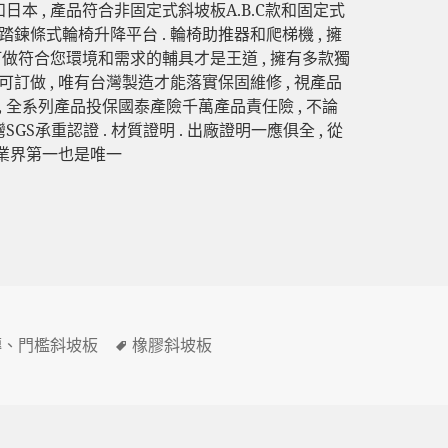
和日本 , 產品符合非固定式斜坡板A.B.C款和固定式
腳踏鍊條式輪椅升降平台 . 輪椅助推器和爬梯機 , 擁
 訂做符合您環境和需求的輔具才是王道 , 擁有多款獨
可訂做 , 唯有台灣製造才能落實保固維修 , 視產品
, 全系列產品投保國泰產險千萬產品責任險 , 不論
S承重認證 . 材質證明 . 出廠證明一應俱全 , 從
 業界第一也是唯一
標
磚
、
門檻斜坡板
橡膠斜坡板
籤