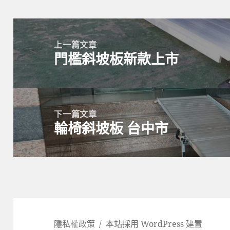
文
章
上一篇文章
門檻斜坡板新款上市
導
上
覽
一
篇
文
下一篇文章
章:
輪椅斜坡板 台中市
下
一
篇
文
章:
隱私權政策
本站採用 WordPress 建置