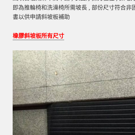
即為推輪椅和洗澡椅所需坡長 , 部份尺寸符合非
書以供申請斜坡板補助
橡膠斜坡板所有尺寸