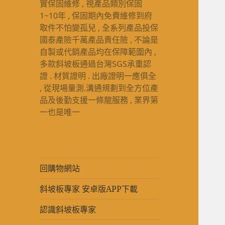
實保固維修 , 視產品類別保固
1~10年 , 保固期內免費維修到府
取件不怕變孤兒 , 全系列產品投保
國泰產險千萬產品責任險 , 不論是
自製或代銷產品均在保障範圍內 ,
多款斜坡板通過台灣SGS承重認
證 . 材質證明 . 出廠證明一應俱全
, 從現場量測.溝通規劃到全方位產
品及後勤支援一條龍服務 , 業界第
一也是唯一
回購物網站
斜坡板專家 安卓版APP下載
認識斜坡板專家