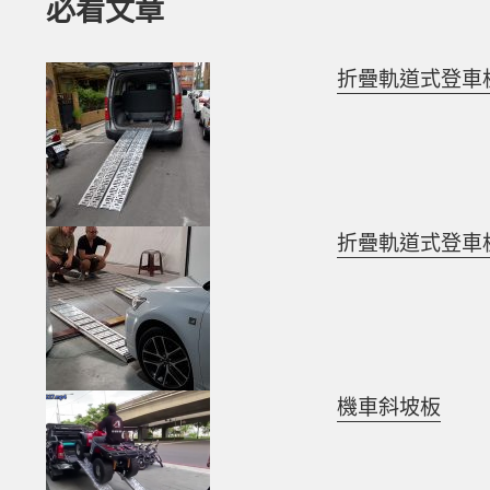
e
n
必看文章
b
g
o
er
折疊軌道式登車板 
o
k
折疊軌道式登車板 
機車斜坡板