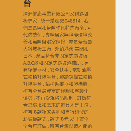
台
清源健康事業有限公司又稱斜坡
板專家 , 統一編號85048814 , 我
們是長照和身障輔具特約廠商 , 可
代償墊付 , 專精居家無障礙環境改
善和無障礙浴室翻修 , 亦是全台最
大斜坡板工廠 , 外銷港澳.美國和
日本 , 產品符合非固定式斜坡板
A.B.C款和固定式斜坡道補助 , 另
有復健器材 . 安全扶手 . 電動油壓
式輪椅升降平台 . 腳踏鍊條式輪椅
升降平台 . 輪椅助推器和爬梯機 ,
擁有全台最豐富的經驗和客製化
優勢 , 不再受規格品限制 , 訂做符
合您環境和需求的輔具才是王道 ,
擁有多款獨家專利和自行研發的
斜坡板款式 , 款式多元 尺寸齊全
全台可訂做 , 唯有台灣製造才能落