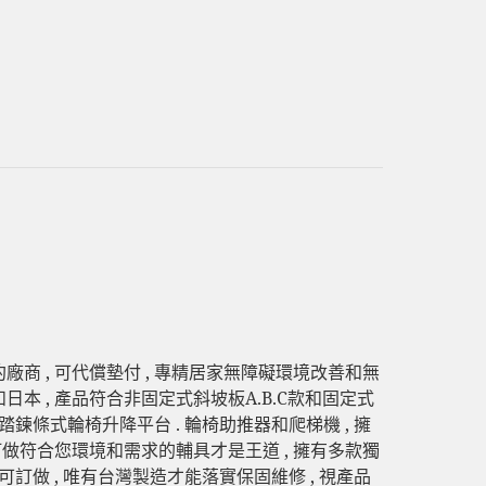
廠商 , 可代償墊付 , 專精居家無障礙環境改善和無
和日本 , 產品符合非固定式斜坡板A.B.C款和固定式
腳踏鍊條式輪椅升降平台 . 輪椅助推器和爬梯機 , 擁
 訂做符合您環境和需求的輔具才是王道 , 擁有多款獨
可訂做 , 唯有台灣製造才能落實保固維修 , 視產品