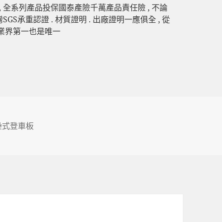
, 全系列產品投保國泰產險千萬產品責任險 , 不論
S承重認證 . 材質證明 . 出廠證明一應俱全 , 從
 業界第一也是唯一
疊式登車板