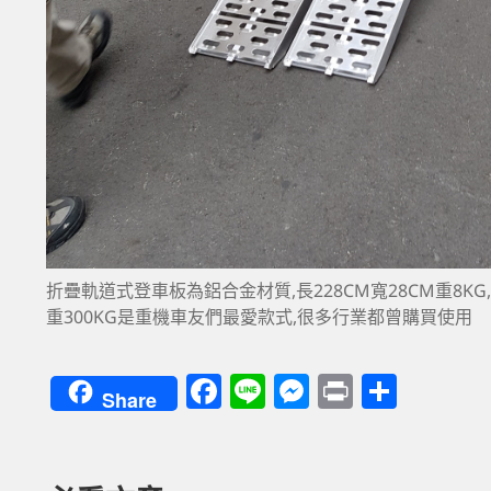
折疊軌道式登車板為鋁合金材質,長228CM寬28CM重8K
重300KG是重機車友們最愛款式,很多行業都曾購買使用
F
Li
M
P
分
Share
a
n
es
ri
享
c
e
se
nt