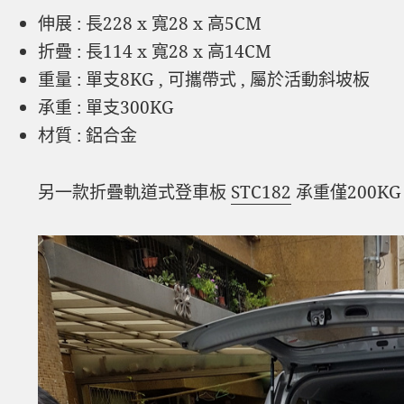
伸展 : 長228 x 寬28 x 高5CM
折疊 : 長114 x 寬28 x 高14CM
重量 : 單支8KG , 可攜帶式 , 屬於活動斜坡板
承重 : 單支300KG
材質 : 鋁合金
另一款折疊軌道式登車板
STC182
承重僅200KG