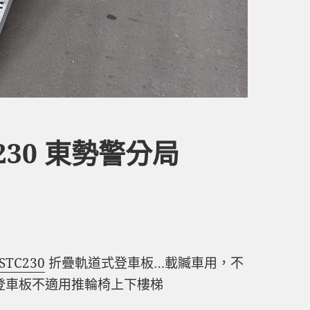
230 東勢警分局
STC230
折疊軌道式登車板…載贓車
用，不
式登車板不適用推輪椅上下樓梯