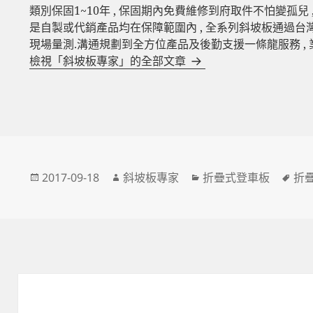
類別保固1~10年 , 保固期內免費維修到府取件不怕變孤兒 
是自製或代銷產品均在保障範圍內 , 全系列斜坡板通過台灣SG
現場量測.溝通規劃到全方位產品及後勤支援一條龍服務 ,
檢視「斜坡板專家」的全部文章
發
作
分
標
2017-09-18
斜坡板專家
折疊式登車板
折
佈
者
類
籤
日
期: