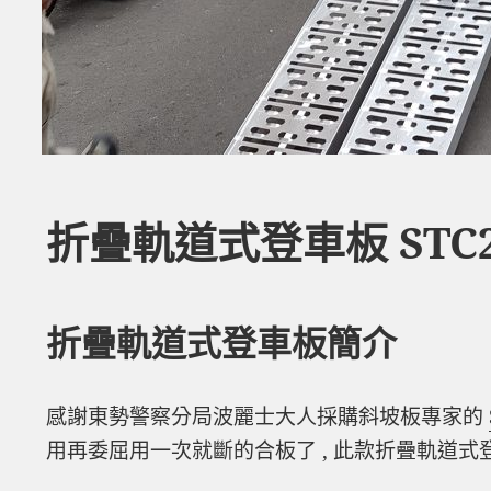
折疊軌道式登車板 STC
折疊軌道式登車板簡介
感謝東勢警察分局波麗士大人採購斜坡板專家的
用再委屈用一次就斷的合板了 , 此款折疊軌道