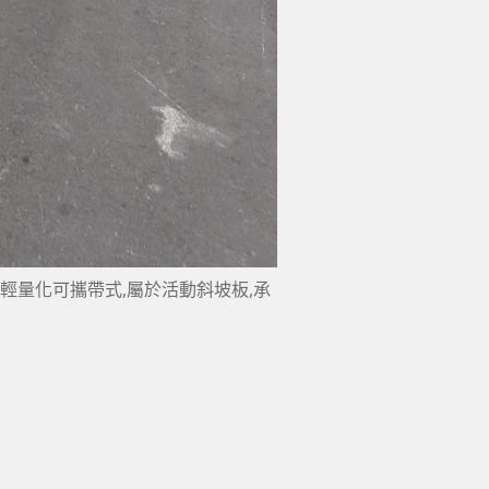
G,輕量化可攜帶式,屬於活動斜坡板,承