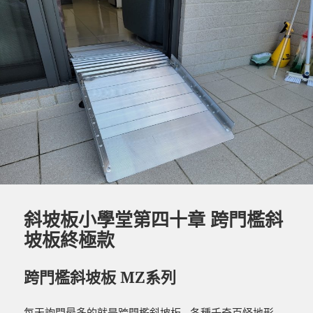
o
er
o
k
斜坡板小學堂第四十章 跨門檻斜
坡板終極款
跨門檻斜坡板 MZ系列
每天詢問最多的就是跨門檻斜坡板…各種千奇百怪地形 ,