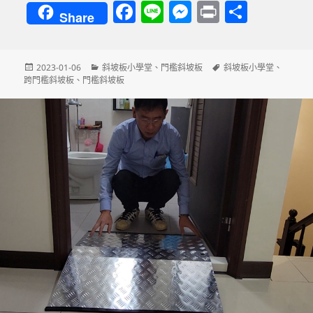
F
Li
M
P
分
Share
a
n
es
ri
享
c
e
se
nt
發
分
標
2023-01-06
斜坡板小學堂
、
門檻斜坡板
斜坡板小學堂
、
e
n
佈
類
籤
跨門檻斜坡板
、
門檻斜坡板
b
g
日
期:
o
er
o
k