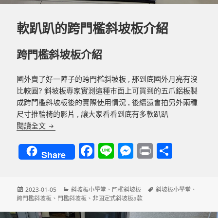
軟趴趴的跨門檻斜坡板介紹
跨門檻斜坡板介紹
國外賣了好一陣子的跨門檻斜坡板 , 那到底國外月亮有沒
比較圓? 斜坡板專家實測這種市面上可買到的五爪鋁板製
成跨門檻斜坡板後的實際使用情況 , 後續還會拍另外兩種
尺寸推輪椅的影片 , 讓大家看看到底有多軟趴趴
軟趴趴的跨門檻斜坡板介紹
閱讀全文
F
Li
M
P
分
Share
a
n
es
ri
享
c
e
se
nt
發
分
標
2023-01-05
斜坡板小學堂
、
門檻斜坡板
斜坡板小學堂
、
e
n
佈
類
籤
跨門檻斜坡板
、
門檻斜坡板
、
非固定式斜坡板a款
b
g
日
期: