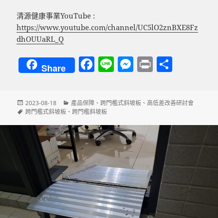
清源健康事業YouTube :
https://www.youtube.com/channel/UC5lO2znBXE8Fz
dhOUUaRL_Q
F
Li
M
P
分
Share
a
n
es
ri
享
c
e
se
nt
發
分
2023-08-18
產品保障
、
跨門檻式斜坡板
、
高低差改善研討會
e
n
佈
標
類
跨門檻式斜坡板
、
跨門檻斜坡板
b
g
日
籤
期:
o
er
o
k