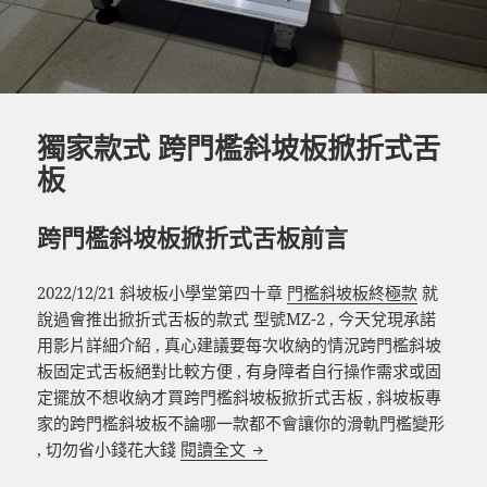
獨家款式 跨門檻斜坡板掀折式舌
板
跨門檻斜坡板掀折式舌板前言
2022/12/21 斜坡板小學堂第四十章
門檻斜坡板終極款
就
說過會推出掀折式舌板的款式 型號MZ-2 , 今天兌現承諾
用影片詳細介紹 , 真心建議要每次收納的情況跨門檻斜坡
板固定式舌板絕對比較方便 , 有身障者自行操作需求或固
定擺放不想收納才買跨門檻斜坡板掀折式舌板 , 斜坡板專
家的跨門檻斜坡板不論哪一款都不會讓你的滑軌門檻變形
獨家款式 跨門檻斜坡板掀折式舌
, 切勿省小錢花大錢
閱讀全文