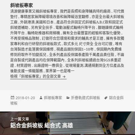
斜坡板專家
清源健康事業又稱斜坡板專家 , 我們是長照和身障輔具特約廠商 , 可代償
墊付 , 專精居家無障礙環境改善和無障礙浴室翻修 , 亦是全台最大斜坡板
工廠 , 外銷港澳.美國和日本 , 產品符合非固定式斜坡板A.B.C款和固定式
斜坡道補助 , 另有安全扶手 . 電動油壓式輪椅升降平台 . 腳踏鍊條式輪椅
升降平台 . 輪椅助推器和爬梯機 , 擁有全台最豐富的經驗和客製化優勢 ,
不再受規格品限制 , 訂做符合您環境和需求的輔具才是王道 , 擁有多款獨
家專利和自行研發的斜坡板款式 , 款式多元 尺寸齊全 全台可訂做 , 唯有
台灣製造才能落實保固維修 , 視產品類別保固1~10年 , 保固期內免費維
修到府取件不怕變孤兒 , 全系列產品投保國泰產險千萬產品責任險 , 不論
是自製或代銷產品均在保障範圍內 , 全系列斜坡板通過台灣SGS承重認
證 . 材質證明 . 出廠證明一應俱全 , 從現場量測.溝通規劃到全方位產品及
後勤支援一條龍服務 , 業界第一也是唯一
檢視「斜坡板專家」的全部文章
發
作
分
標
2018-01-20
斜坡板專家
折疊軌道式斜坡板
鋁合金斜
佈
者
類
籤
坡板
日
期:
文
上一篇文章
章
鋁合金斜坡板 組合式 高雄
上
導
一