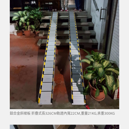
鋁合金斜坡板 折疊式長326CM軌道內寬22CM,重量21KG,承重300KG