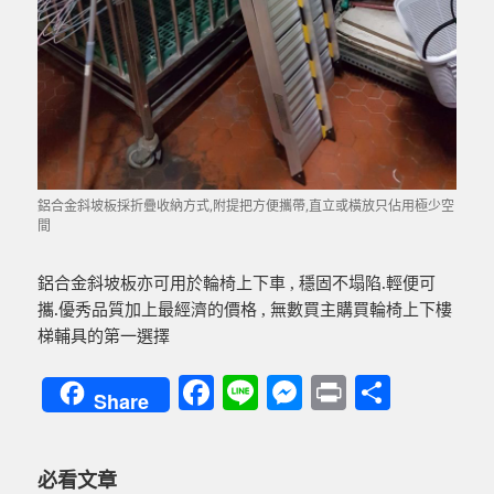
鋁合金斜坡板採折疊收納方式,附提把方便攜帶,直立或橫放只佔用極少空
間
鋁合金斜坡板亦可用於輪椅上下車 , 穩固不塌陷.輕便可
攜.優秀品質加上最經濟的價格 , 無數買主購買輪椅上下樓
梯輔具的第一選擇
F
Li
M
P
分
Share
a
n
es
ri
享
c
e
se
nt
必看文章