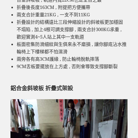
折疊後長度163CM , 附提把方便攜帶
兩支合計重量21KG , 一支不到11KG
折疊設計的結構遠比三段伸縮設計的斜坡板更加穩固
不塌陷 , 加上4根可調支撐腳 , 兩支合計300KG承重 ,
歡迎實測4~5人站上其中一支軌道
板面密集防滑細紋與生俱來永不磨損 , 讓你腳底沾水推
輪椅上下樓梯都不怕濕滑
兩旁各有高3CM護緣 , 防止輪椅脫軌摔落
9CM舌板要擺放在上方處 , 否則會導致支撐腳斷裂
鋁合金斜坡板 折疊式架設