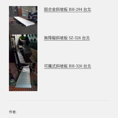
e
n
b
g
鋁合金斜坡板 BH-294 台北
o
er
o
k
無障礙斜坡板 SZ-326 台北
可攜式斜坡板 BH-326 台北
作者: