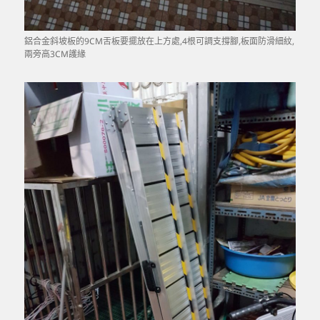
鋁合金斜坡板的9CM舌板要擺放在上方處,4根可調支撐腳,板面防滑細紋,
兩旁高3CM護緣