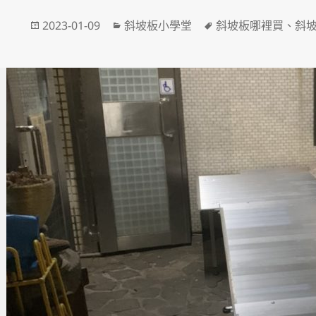
o
er
發
分
標
2023-01-09
斜坡板小學堂
斜坡板哪裡買
、
斜
o
佈
類
籤
k
日
期: