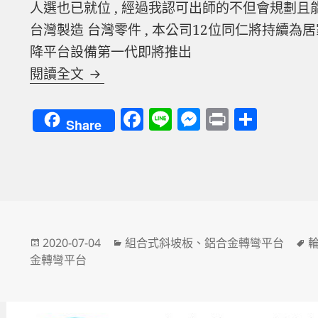
人選也已就位 , 經過我認可出師的不但會規劃且
台灣製造 台灣零件 , 本公司12位同仁將持續為
降平台設備第一代即將推出
輪椅斜坡板L型轉彎 台北市
閱讀全文
F
Li
M
P
分
Share
a
n
es
ri
享
c
e
se
nt
e
n
b
g
o
er
發
分
2020-07-04
組合式斜坡板
、
鋁合金轉彎平台
o
佈
類
金轉彎平台
k
日
期: