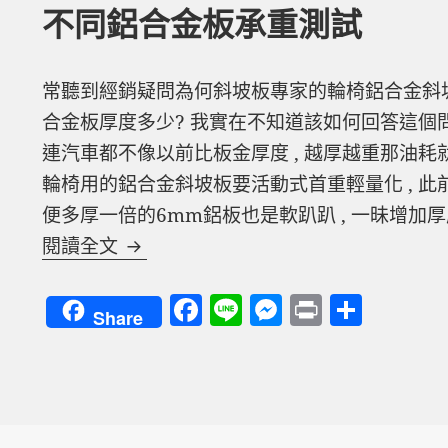
不同鋁合金板承重測試
常聽到經銷疑問為何斜坡板專家的輪椅鋁合金斜坡
合金板厚度多少? 我實在不知道該如何回答這個問題
連汽車都不像以前比板金厚度 , 越厚越重那油耗就
輪椅用的鋁合金斜坡板要活動式首重輕量化 , 此
便多厚一倍的6mm鋁板也是軟趴趴 , 一昧增加
斜坡板小學堂第四十四章 不同鋁合金
閱讀全文
F
Li
M
P
分
Share
a
n
es
ri
享
c
e
se
nt
e
n
b
g