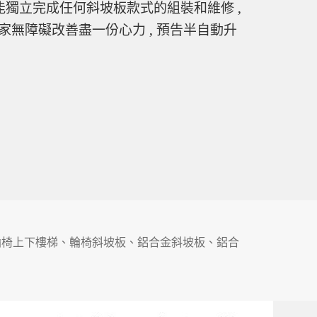
能獨立完成任何斜坡板款式的組裝和維修 ,
居家無障礙改善盡一份心力 , 預告半自動升
標
輪椅上下樓梯
、
輪椅斜坡板
、
鋁合金斜坡板
、
鋁合
籤