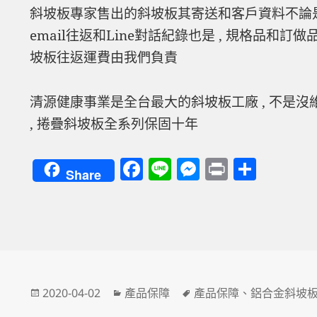
斜坡板專家售出的斜坡板其寄送和客戶資料不論是
email往返和Line對話紀錄也是 , 規格品和訂做
坡板往返運費由我們負責
清源健康事業是全台最大的斜坡板工廠 , 不是沒
, 捲疊斜坡板全系列保固十年
F
Li
M
P
分
Share
a
n
es
ri
享
c
e
se
nt
e
n
b
g
o
er
發
分
標
2020-04-02
產品保障
產品保障
、
鋁合金斜坡
o
佈
類
籤