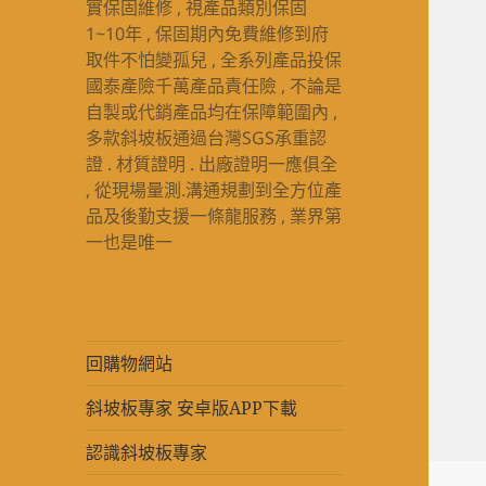
實保固維修 , 視產品類別保固
1~10年 , 保固期內免費維修到府
取件不怕變孤兒 , 全系列產品投保
國泰產險千萬產品責任險 , 不論是
自製或代銷產品均在保障範圍內 ,
多款斜坡板通過台灣SGS承重認
證 . 材質證明 . 出廠證明一應俱全
, 從現場量測.溝通規劃到全方位產
品及後勤支援一條龍服務 , 業界第
一也是唯一
回購物網站
斜坡板專家 安卓版APP下載
認識斜坡板專家