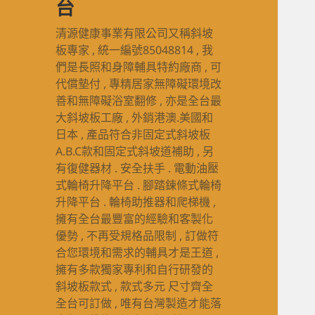
台
清源健康事業有限公司又稱斜坡
板專家 , 統一編號85048814 , 我
們是長照和身障輔具特約廠商 , 可
代償墊付 , 專精居家無障礙環境改
善和無障礙浴室翻修 , 亦是全台最
大斜坡板工廠 , 外銷港澳.美國和
日本 , 產品符合非固定式斜坡板
A.B.C款和固定式斜坡道補助 , 另
有復健器材 . 安全扶手 . 電動油壓
式輪椅升降平台 . 腳踏鍊條式輪椅
升降平台 . 輪椅助推器和爬梯機 ,
擁有全台最豐富的經驗和客製化
優勢 , 不再受規格品限制 , 訂做符
合您環境和需求的輔具才是王道 ,
擁有多款獨家專利和自行研發的
斜坡板款式 , 款式多元 尺寸齊全
全台可訂做 , 唯有台灣製造才能落