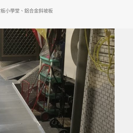
坡板小學堂
、
鋁合金斜坡板